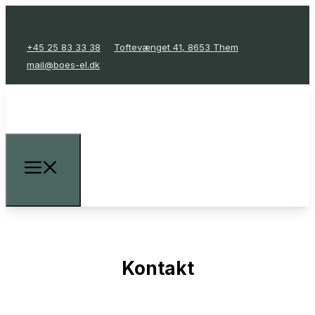
+45 25 83 33 38
Toftevænget 41, 8653 Them
mail@boes-el.dk
Kontakt
+45 25 83 33 38
mail@boes-el.dk